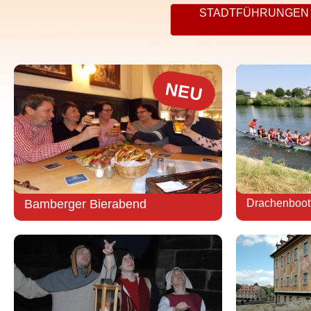
STADTFÜHRUNGEN
NEU
Bamberger Bierabend
Drachenboot