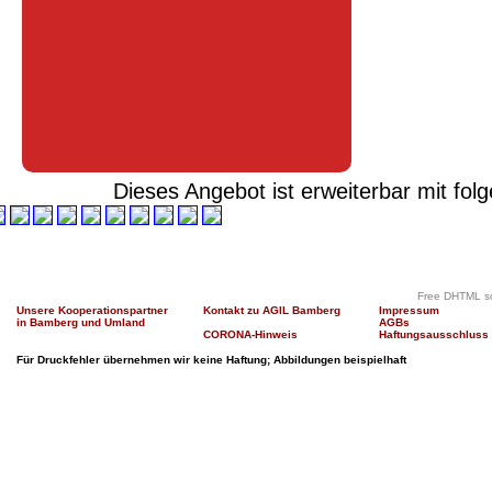
Dieses Angebot ist erweiterbar mit fo
Free DHTML sc
Unsere Kooperationspartner
Kontakt zu AGIL Bamberg
Impressum
in Bamberg und Umland
AGBs
CORONA-Hinweis
Haftungsausschluss
Für Druckfehler übernehmen wir keine Haftung; Abbildungen beispielhaft