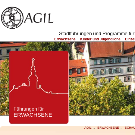
Stadtführungen und Programme fü
Erwachsene
Kinder und Jugendliche
Einze
Führungen für
ERWACHSENE
AGIL
→
ERWACHSENE
→
SCHAU