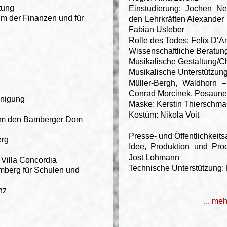
tung
Einstudierung: Jochen Ne
um der Finanzen und für
den Lehrkräften Alexander
Fabian Usleber
Rolle des Todes: Felix D‘A
Wissenschaftliche Beratun
Musikalische Gestaltung/Ch
Musikalische Unterstützung
Müller-Bergh, Waldhorn –
Conrad Morcinek, Posaune
inigung
Maske: Kerstin Thierschm
Kostüm: Nikola Voit
um den Bamberger Dom
Presse- und Öffentlichkeit
erg
Idee, Produktion und Prod
Jost Lohmann
 Villa Concordia
Technische Unterstützung: D
mberg für Schulen und
nz
... me