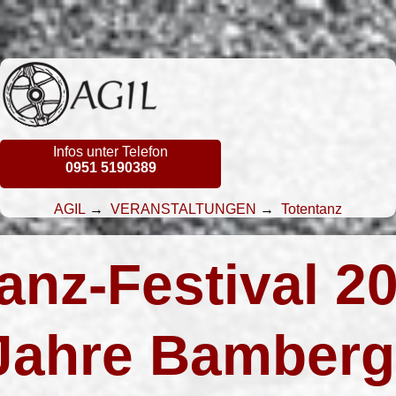
eite
Veranstaltungsreihe
Tot
Infos unter Telefon
Wann und Wo
Karten
V
0951 5190389
Unterstützer & Sponsoren
AGIL
→
VERANSTALTUNGEN
→
Totentanz
anz-Festival 20
Jahre Bamberg