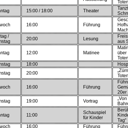
Tote
Tanz
ntag
15:00 / 18:00
Theater
Schm
Gesch
twoch
16:00
Führung
Hofh
Mach
tag /
Freis
20:00
Lesung
stag
aus S
Matin
ntag
12:00
Matinee
über
Toten
stag
18:00
Hosp
„Zürn
stag
20:00
Tote
Führ
twoch
16:00
Führung
Gemä
20er
„Von 
stag
19:00
Vortrag
Bahr
Berü
Schauspiel
ntag
11:00
Kinde
für Kinder
Tag“
twoch
16:00
Führung
Führ