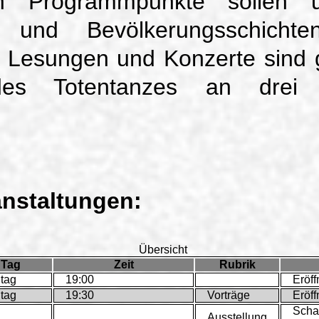
n Programmpunkte sollen un
n und Bevölkerungsschichte
, Lesungen und Konzerte sind g
des Totentanzes an drei 
anstaltungen:
Übersicht
Tag
Zeit
Rubrik
itag
19:00
Eröff
itag
19:30
Vorträge
Eröf
Scha
Ausstellung