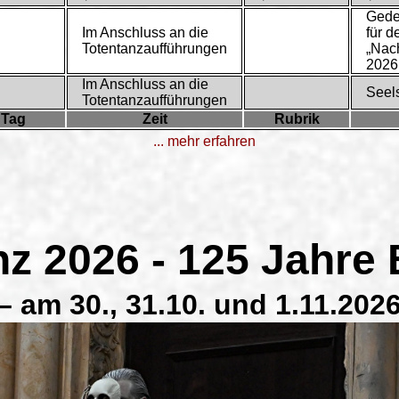
Ged
Im Anschluss an die
für d
Totentanzaufführungen
„Nac
2026
Im Anschluss an die
Seel
Totentanzaufführungen
Tag
Zeit
Rubrik
... mehr erfahren
nz 2026 - 125 Jahr
– am 30., 31.10. und 1.11.2026