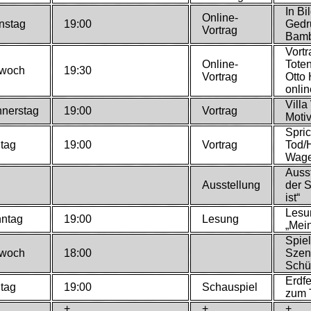
In Bi
Online-
nstag
19:00
Gedr
Vortrag
Bamb
Vortr
Online-
Tote
twoch
19:30
Vortrag
Otto
onli
Villa
nerstag
19:00
Vortrag
Motiv
Spri
itag
19:00
Vortrag
Tod/H
Wage
Ausst
Ausstellung
der S
ist“
Lesu
ntag
19:00
Lesung
„Mein
Spiel
twoch
18:00
Szen
Schü
Erdfe
itag
19:00
Schauspiel
zum 
+
+
+