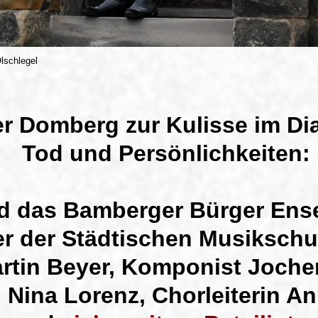
lschlegel
er Domberg zur Kulisse im Di
Tod und Persönlichkeiten:
d das Bamberger Bürger Ense
er der Städtischen Musiksch
rtin Beyer, Komponist Joche
 Nina Lorenz, Chorleiterin An