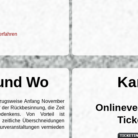
 erfahren
und Wo
Ka
orzugsweise Anfang November
Onlineve
it“ der Rückbesinnung, die Zeit
gedenkens. Von Vorteil ist
Tick
 zeitliche Überschneidungen
urveranstaltungen vermieden